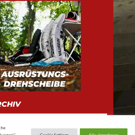
RCHIV
iv
che
llungen\"
Cookie Settings
Alle akzeptieren