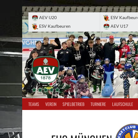
Skip
to
AEV U20
ESV Kaufbeur
content
ESV Kaufbeuren
AEV U17
TEAMS
VEREIN
SPIELBETRIEB
TURNIERE
LAUFSCHULE