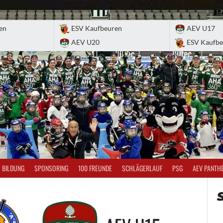
en
ESV Kaufbeuren
AEV U17
AEV U20
ESV Kaufbe
BILDUNG
SPONSORING
100 FREUNDE
SCHLÄGERLAUF
PSG
AEV PANTH