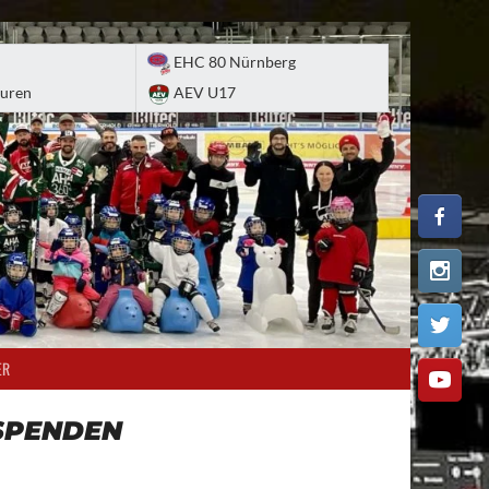
EHC 80 Nürnberg
uren
AEV U17
ER
SPENDEN