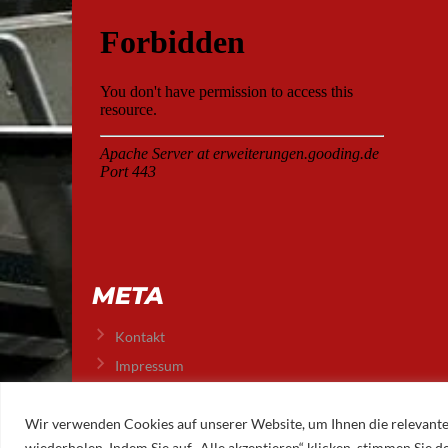
META
Kontakt
Impressum
Datenschutz
Wir verwenden Cookies auf unserer Website, um Ihnen die relevante
wiederholen. Indem Sie auf „Alle akzeptieren“ klicken, stimmen Sie