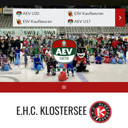
Skip
to
AEV U20
ESV Kaufbeuren
E
content
ESV Kaufbeuren
AEV U17
A
E.H.C. KLOSTERSEE