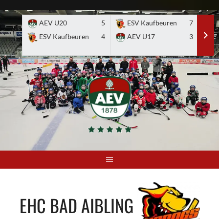
Skip
to
AEV U20
5
ESV Kaufbeuren
7
E
content
ESV Kaufbeuren
4
AEV U17
3
EHC BAD AIBLING