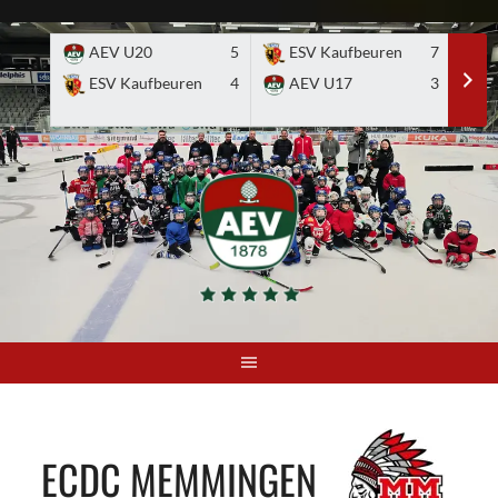
Skip
to
AEV U20
5
ESV Kaufbeuren
7
E
content
ESV Kaufbeuren
4
AEV U17
3
ECDC MEMMINGEN