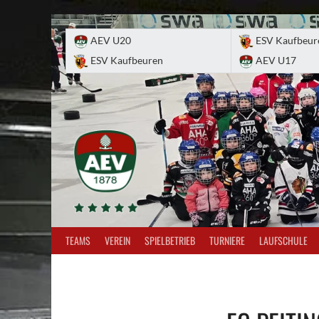
Skip
to
AEV U20
ESV Kaufbeur
content
ESV Kaufbeuren
AEV U17
TEAMS
VEREIN
SPIELBETRIEB
TURNIERE
LAUFSCHULE