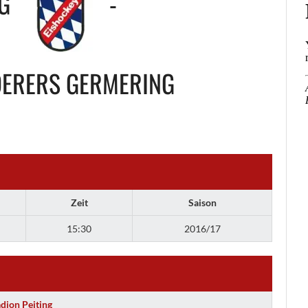
NG
-
ERERS GERMERING
Zeit
Saison
15:30
2016/17
adion Peiting