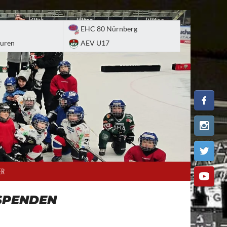
EHC 80 Nürnberg
uren
AEV U17
ER
SPENDEN