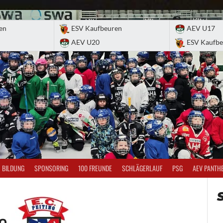
en
ESV Kaufbeuren
AEV U17
AEV U20
ESV Kaufbe
BILDUNG
SPONSORING
100 FREUNDE
SCHLÄGERLAUF
PSG
AEV PANTH