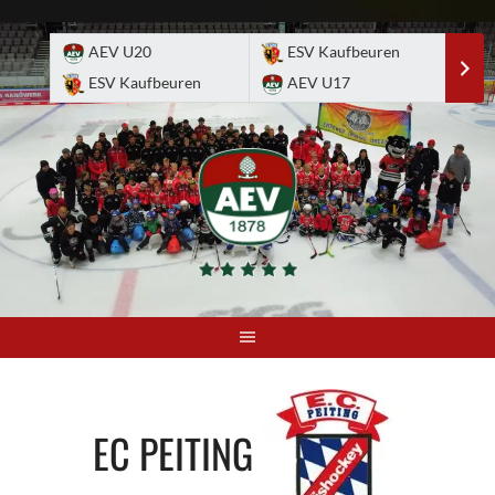
Skip
to
AEV U20
ESV Kaufbeuren
E
content
ESV Kaufbeuren
AEV U17
A
EC PEITING