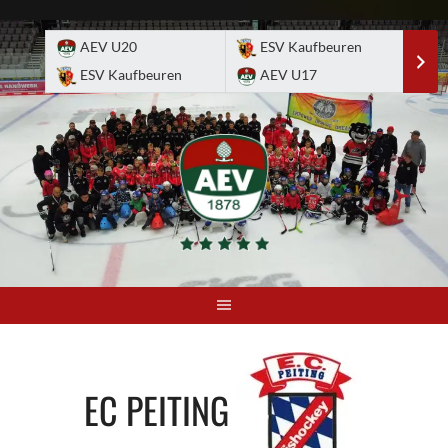
Skip
to
AEV U20
ESV Kaufbeuren
E
content
ESV Kaufbeuren
AEV U17
A
EC PEITING