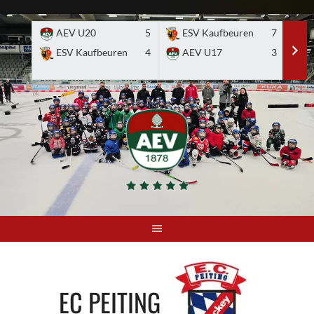
Skip
to
AEV U20
5
ESV Kaufbeuren
7
E
content
ESV Kaufbeuren
4
AEV U17
3
EC PEITING