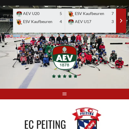
Skip
to
AEV U20
5
ESV Kaufbeuren
7
E
content
ESV Kaufbeuren
4
AEV U17
3
EC PEITING