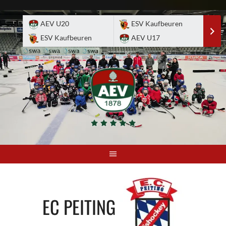
Skip
to
AEV U20
ESV Kaufbeuren
E
content
ESV Kaufbeuren
AEV U17
A
EC PEITING