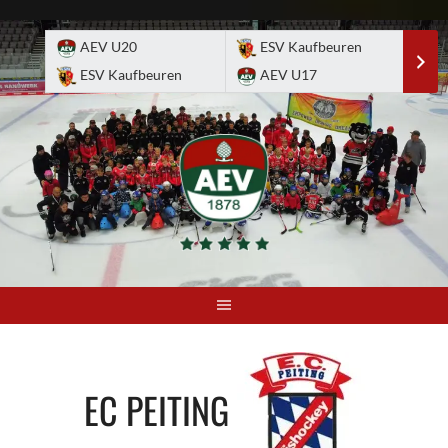
Skip
to
AEV U20
ESV Kaufbeuren
E
content
ESV Kaufbeuren
AEV U17
A
EC PEITING