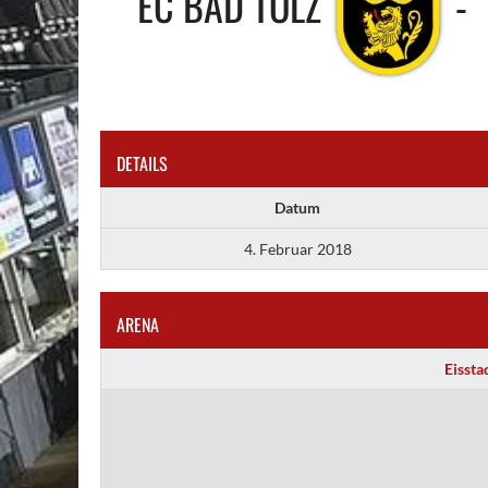
EC BAD TÖLZ
-
DETAILS
Datum
4. Februar 2018
ARENA
Eissta