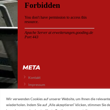
META
Kontakt
Impressum
Datenschutz
Wir verwenden Cookies auf unserer Website, um Ihnen die relevante
wiederholen. Indem Sie auf „Alle akzeptieren“ klicken, stimmen Sie
© 2026 AUGSBURGER EISLAUFVEREIN E.V.