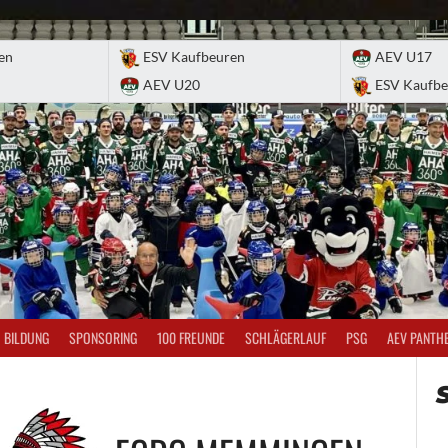
en
ESV Kaufbeuren
AEV U17
AEV U20
ESV Kaufbe
BILDUNG
SPONSORING
100 FREUNDE
SCHLÄGERLAUF
PSG
AEV PANTH