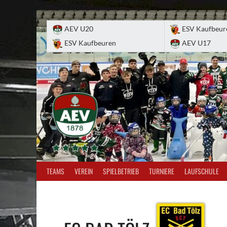
Skip
to
AEV U20
ESV Kaufbeur
content
ESV Kaufbeuren
AEV U17
TEAMS
VEREIN
SPIELBETRIEB
TURNIERE
LAUFSCHULE