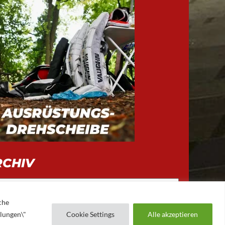
RCHIV
iv
che
llungen\"
Cookie Settings
Alle akzeptieren
AUGSBURGER EV