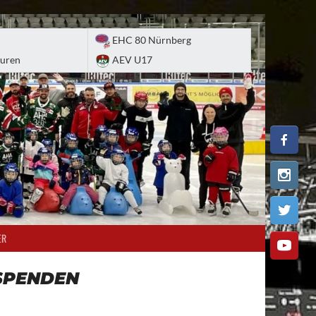
EHC 80 Nürnberg
uren
AEV U17
ER
SPENDEN