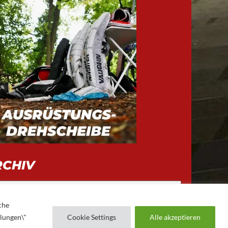
RCHIV
iv
che
llungen\"
Cookie Settings
Alle akzeptieren
AUGSBURGER EV