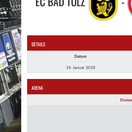
EC BAD TÖLZ
-
DETAILS
Datum
14. Januar 2018
ARENA
Eissta