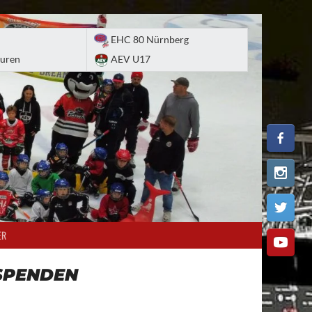
EHC 80 Nürnberg
uren
AEV U17
ER
SPENDEN