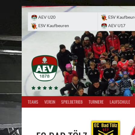
Skip
to
AEV U20
ESV Kaufbeur
content
ESV Kaufbeuren
AEV U17
TEAMS
VEREIN
SPIELBETRIEB
TURNIERE
LAUFSCHULE