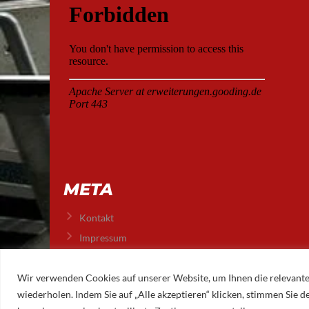
META
Kontakt
Impressum
Datenschutz
Wir verwenden Cookies auf unserer Website, um Ihnen die relevante
wiederholen. Indem Sie auf „Alle akzeptieren“ klicken, stimmen Sie
© 2026 AUGSBURGER EISLAUFVEREIN E.V.