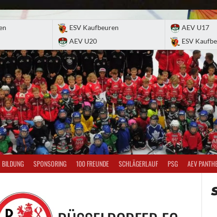
en
ESV Kaufbeuren
AEV U17
AEV U20
ESV Kaufbe
BILDUNG
SPONSORING
100 FREUNDE
SCHLÄGERLAUF
PSG
AEV PANTH