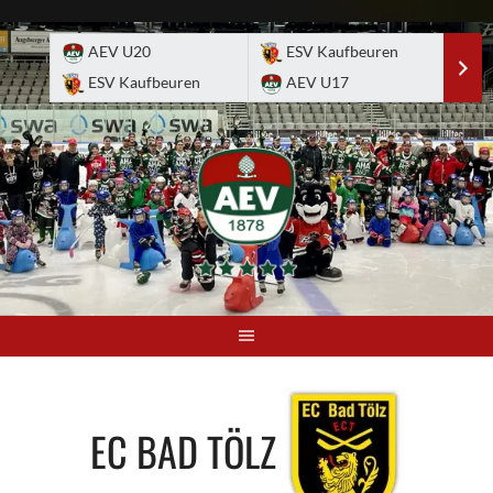
Skip
to
AEV U20
ESV Kaufbeuren
E
content
ESV Kaufbeuren
AEV U17
A
EC BAD TÖLZ