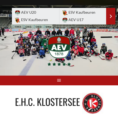
Skip
to
AEV U20
ESV Kaufbeuren
E
content
ESV Kaufbeuren
AEV U17
A
E.H.C. KLOSTERSEE