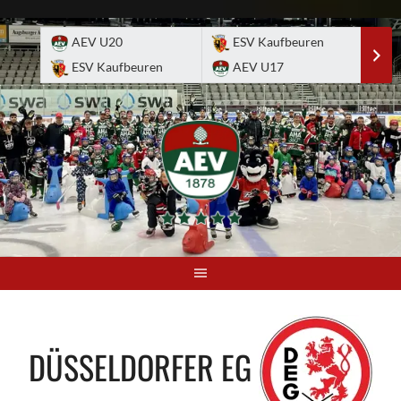
Skip
to
AEV U20
ESV Kaufbeuren
E
content
ESV Kaufbeuren
AEV U17
A
DÜSSELDORFER EG