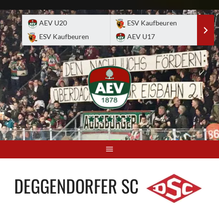
Skip
to
AEV U20
ESV Kaufbeuren
E
content
ESV Kaufbeuren
AEV U17
A
DEGGENDORFER SC
-