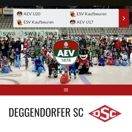
Skip
to
AEV U20
ESV Kaufbeuren
E
content
ESV Kaufbeuren
AEV U17
A
DEGGENDORFER SC
-