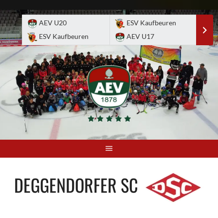
Skip
to
AEV U20
ESV Kaufbeuren
E
content
ESV Kaufbeuren
AEV U17
A
DEGGENDORFER SC
-