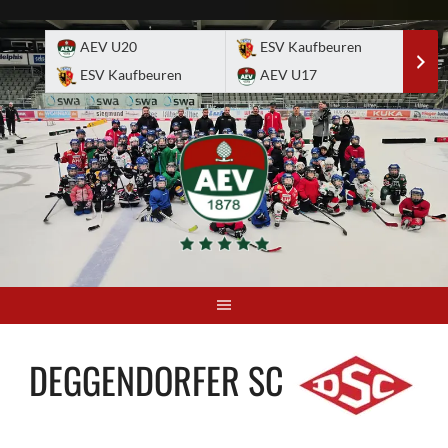
Skip
to
AEV U20
ESV Kaufbeuren
E
content
ESV Kaufbeuren
AEV U17
A
DEGGENDORFER SC
-