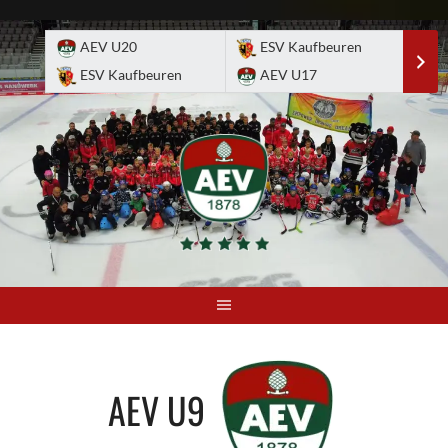
Skip
to
AEV U20
ESV Kaufbeuren
E
content
ESV Kaufbeuren
AEV U17
A
AEV U9