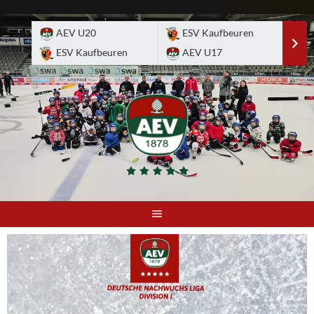
Skip
to
AEV U20
ESV Kaufbeuren
E
content
ESV Kaufbeuren
AEV U17
A