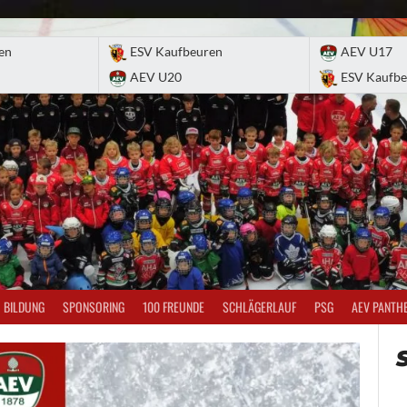
en
ESV Kaufbeuren
AEV U17
AEV U20
ESV Kaufbe
BILDUNG
SPONSORING
100 FREUNDE
SCHLÄGERLAUF
PSG
AEV PANTH