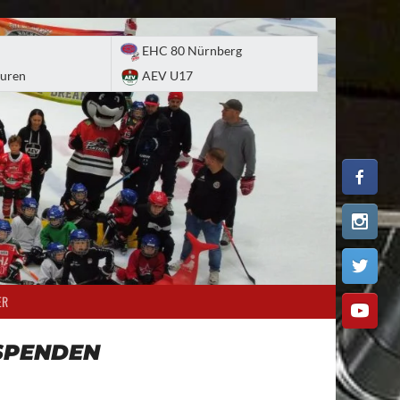
EHC 80 Nürnberg
uren
AEV U17
ER
SPENDEN