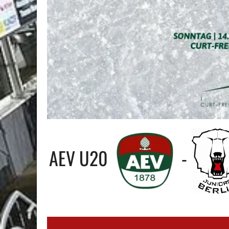
AEV U20
-