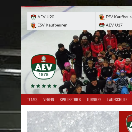
Skip
to
AEV U20
ESV Kaufbeur
content
ESV Kaufbeuren
AEV U17
TEAMS
VEREIN
SPIELBETRIEB
TURNIERE
LAUFSCHULE