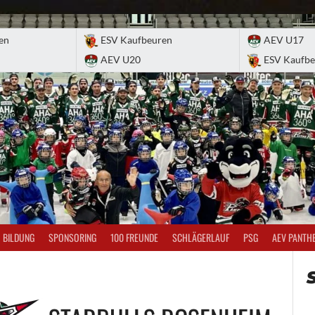
en
ESV Kaufbeuren
AEV U17
AEV U20
ESV Kaufbe
BILDUNG
SPONSORING
100 FREUNDE
SCHLÄGERLAUF
PSG
AEV PANTH