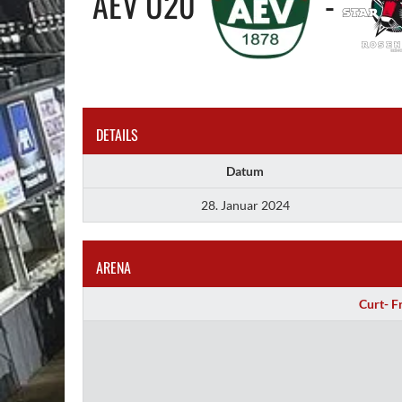
AEV U20
-
DETAILS
Datum
28. Januar 2024
ARENA
Curt- F