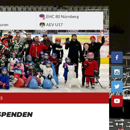
EHC 80 Nürnberg
uren
AEV U17
ER
SPENDEN