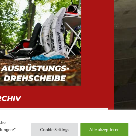
RCHIV
iv
che
llungen\"
Cookie Settings
Alle akzeptieren
AUGSBURGER EV