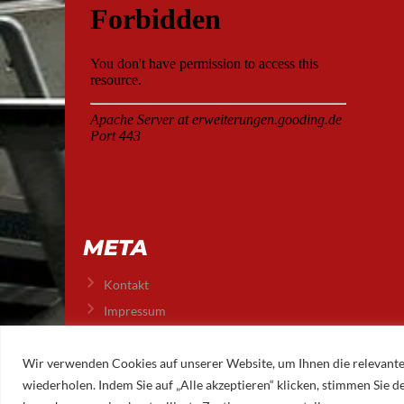
META
Kontakt
Impressum
Datenschutz
Wir verwenden Cookies auf unserer Website, um Ihnen die relevante
wiederholen. Indem Sie auf „Alle akzeptieren“ klicken, stimmen Sie
© 2026 AUGSBURGER EISLAUFVEREIN E.V.