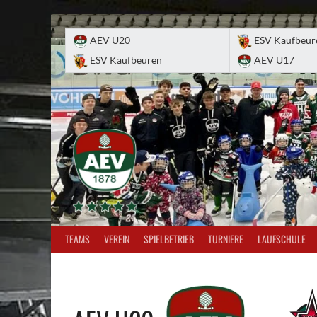
Skip
to
AEV U20
ESV Kaufbeur
content
ESV Kaufbeuren
AEV U17
TEAMS
VEREIN
SPIELBETRIEB
TURNIERE
LAUFSCHULE