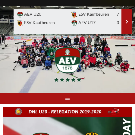
Skip
to
AEV U20
ESV Kaufbeuren
7
E
content
ESV Kaufbeuren
AEV U17
3
A