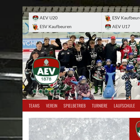
Skip
to
AEV U20
ESV Kaufbeur
content
ESV Kaufbeuren
AEV U17
TEAMS
VEREIN
SPIELBETRIEB
TURNIERE
LAUFSCHULE