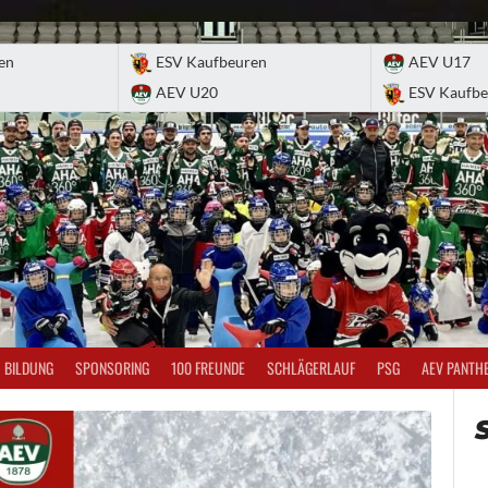
en
ESV Kaufbeuren
AEV U17
AEV U20
ESV Kaufbe
BILDUNG
SPONSORING
100 FREUNDE
SCHLÄGERLAUF
PSG
AEV PANTH