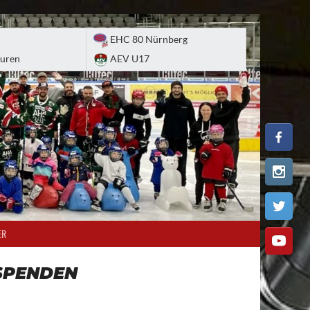
EHC 80 Nürnberg
uren
AEV U17
ER
SPENDEN