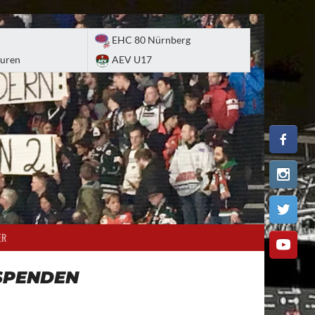
EHC 80 Nürnberg
uren
AEV U17
ER
SPENDEN