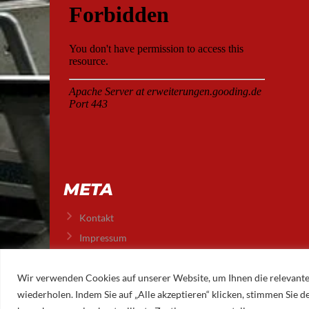
META
Kontakt
Impressum
Datenschutz
Wir verwenden Cookies auf unserer Website, um Ihnen die relevante
wiederholen. Indem Sie auf „Alle akzeptieren“ klicken, stimmen Sie
© 2026 AUGSBURGER EISLAUFVEREIN E.V.