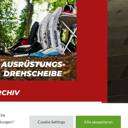
RCHIV
iv
che
llungen\"
Cookie Settings
Alle akzeptieren
AUGSBURGER EV