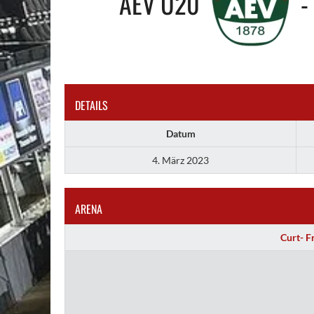
AEV U20
-
DETAILS
Datum
4. März 2023
ARENA
Curt- F