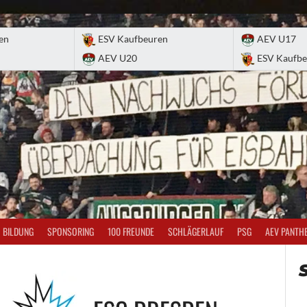
en
ESV Kaufbeuren
AEV U17
AEV U20
ESV Kaufbe
BILDUNG
SPONSORING
100 FREUNDE
SCHLÄGERLAUF
PSG
AEV PANTH