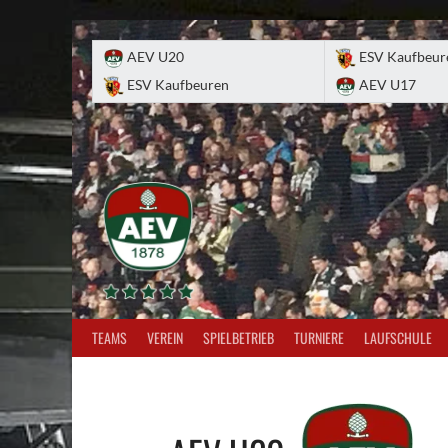
Skip
to
AEV U20
ESV Kaufbeur
content
ESV Kaufbeuren
AEV U17
TEAMS
VEREIN
SPIELBETRIEB
TURNIERE
LAUFSCHULE