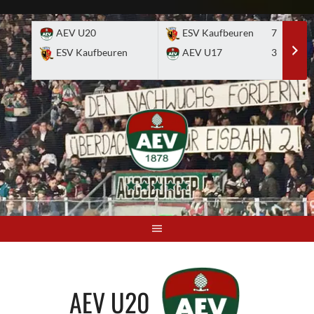
Skip
to
AEV U20
ESV Kaufbeuren
7
E
content
ESV Kaufbeuren
AEV U17
3
A
AEV U20