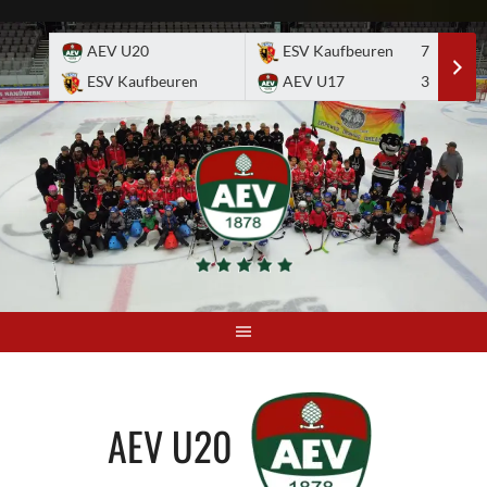
Skip
to
AEV U20
ESV Kaufbeuren
7
E
content
ESV Kaufbeuren
AEV U17
3
A
AEV U20