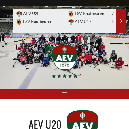
Skip
to
AEV U20
ESV Kaufbeuren
7
E
content
ESV Kaufbeuren
AEV U17
3
A
AEV U20