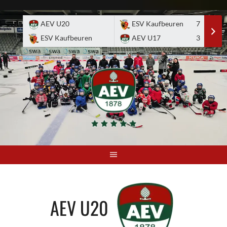
Skip
to
AEV U20
ESV Kaufbeuren
7
E
content
ESV Kaufbeuren
AEV U17
3
A
AEV U20