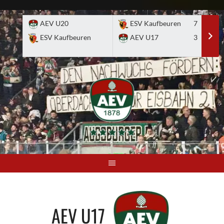
Skip
to
AEV U20
ESV Kaufbeuren
7
E
content
ESV Kaufbeuren
AEV U17
3
A
AEV U17