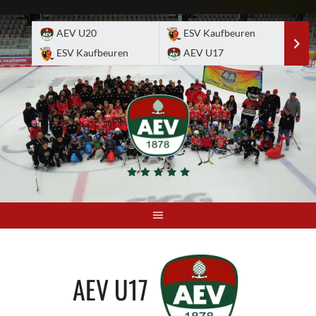
Skip
to
AEV U20
ESV Kaufbeuren
E
content
ESV Kaufbeuren
AEV U17
A
AEV U17