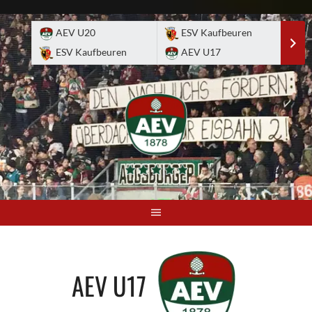
Skip
to
AEV U20
ESV Kaufbeuren
E
content
ESV Kaufbeuren
AEV U17
A
AEV U17