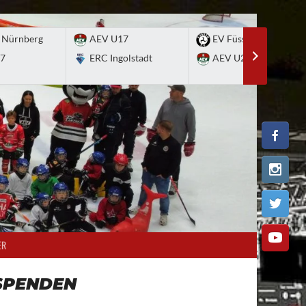
 Nürnberg
AEV U17
EV Füssen
7
ERC Ingolstadt
AEV U20
ER
SPENDEN