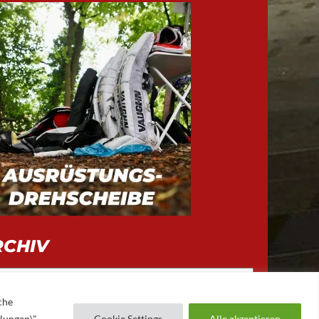
RCHIV
iv
che
llungen\"
Cookie Settings
Alle akzeptieren