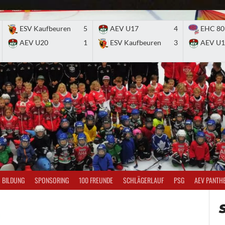
ESV Kaufbeuren
5
AEV U17
4
EHC 80
AEV U20
1
ESV Kaufbeuren
3
AEV U1
BILDUNG
SPONSORING
100 FREUNDE
SCHLÄGERLAUF
PSG
AEV PANTH