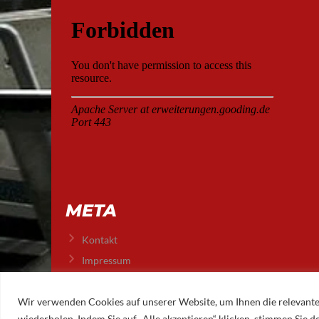
META
Kontakt
Impressum
Datenschutz
Wir verwenden Cookies auf unserer Website, um Ihnen die relevante
wiederholen. Indem Sie auf „Alle akzeptieren“ klicken, stimmen Sie