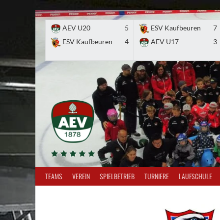
Skip
to
AEV U20
5
ESV Kaufbeuren
7
content
ESV Kaufbeuren
4
AEV U17
3
TEAMS
VEREIN
SPIELBETRIEB
TURNIERE
LAUFSCHULE