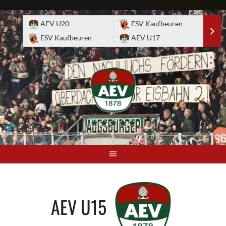
Skip
to
AEV U20
ESV Kaufbeuren
E
content
ESV Kaufbeuren
AEV U17
A
AEV U15