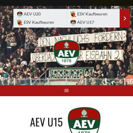
Skip
to
AEV U20
ESV Kaufbeuren
E
content
ESV Kaufbeuren
AEV U17
A
AEV U15