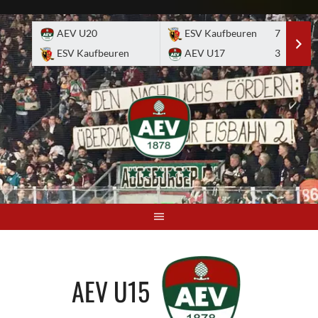
Skip
to
AEV U20
ESV Kaufbeuren
7
E
content
ESV Kaufbeuren
AEV U17
3
A
AEV U15