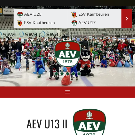
Skip
to
AEV U20
ESV Kaufbeuren
E
content
ESV Kaufbeuren
AEV U17
A
AEV U13 II