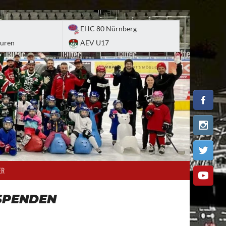
EHC 80 Nürnberg
uren
AEV U17
ER
SPENDEN