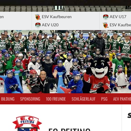
en
ESV Kaufbeuren
AEV U17
AEV U20
ESV Kaufbe
BILDUNG
SPONSORING
100 FREUNDE
SCHLÄGERLAUF
PSG
AEV PANTH