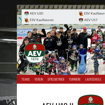
Skip
to
AEV U20
ESV Kaufbeur
content
ESV Kaufbeuren
AEV U17
TEAMS
VEREIN
SPIELBETRIEB
TURNIERE
LAUFSCHULE