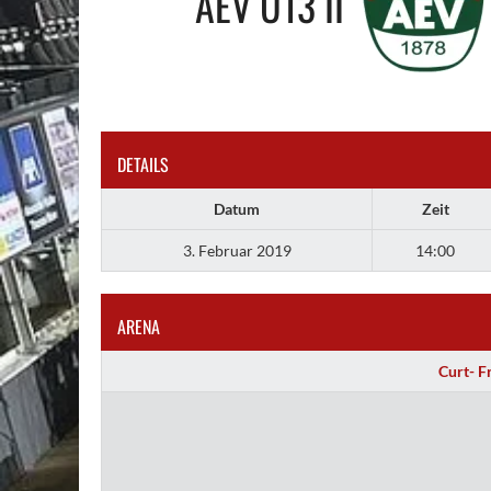
AEV U13 II
DETAILS
Datum
Zeit
3. Februar 2019
14:00
ARENA
Curt- F