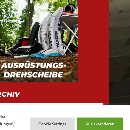
RCHIV
iv
che
llungen\"
Cookie Settings
Alle akzeptieren
AUGSBURGER EV