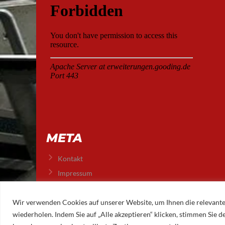
META
Kontakt
Impressum
Datenschutz
Wir verwenden Cookies auf unserer Website, um Ihnen die relevante
wiederholen. Indem Sie auf „Alle akzeptieren“ klicken, stimmen Sie
© 2026 AUGSBURGER EISLAUFVEREIN E.V.