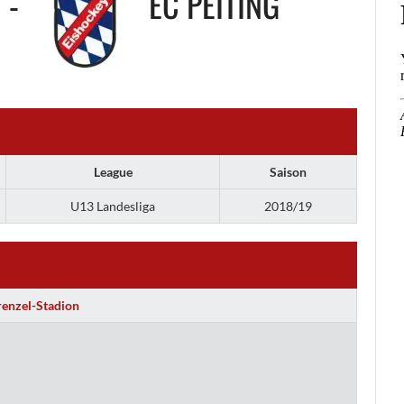
-
EC PEITING
League
Saison
U13 Landesliga
2018/19
renzel-Stadion