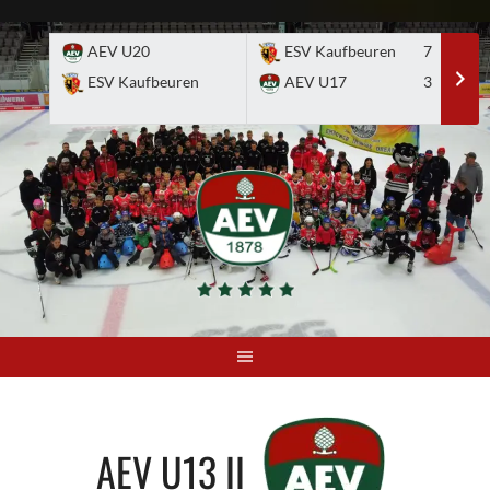
Skip
to
AEV U20
ESV Kaufbeuren
7
E
content
ESV Kaufbeuren
AEV U17
3
A
AEV U13 II