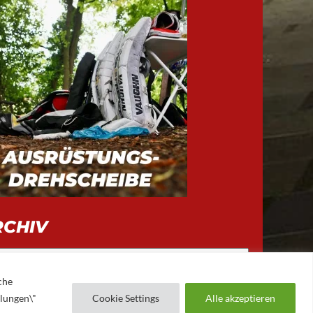
RCHIV
iv
che
llungen\"
Cookie Settings
Alle akzeptieren
AUGSBURGER EV