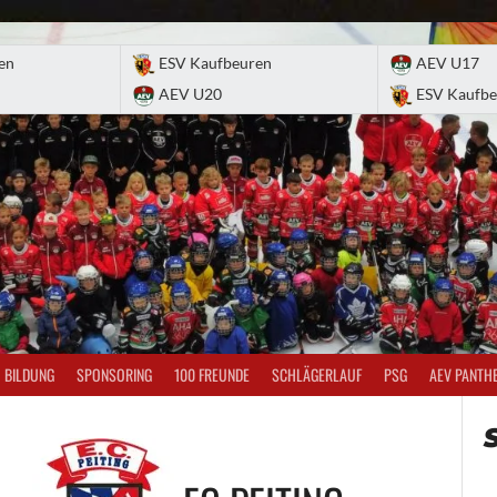
en
ESV Kaufbeuren
AEV U17
AEV U20
ESV Kaufbe
BILDUNG
SPONSORING
100 FREUNDE
SCHLÄGERLAUF
PSG
AEV PANTH