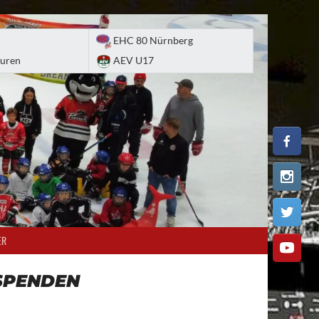
EHC 80 Nürnberg
uren
AEV U17
ER
SPENDEN