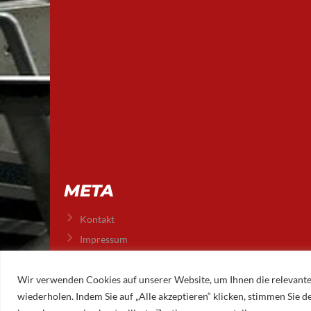
META
Kontakt
Impressum
Datenschutz
Wir verwenden Cookies auf unserer Website, um Ihnen die relevante
wiederholen. Indem Sie auf „Alle akzeptieren“ klicken, stimmen Sie
© 2026 AUGSBURGER EISLAUFVEREIN E.V.