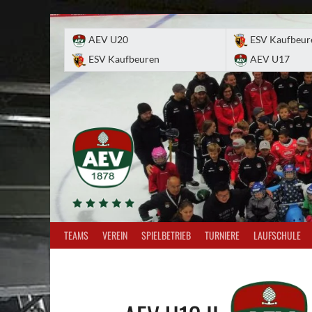
Skip
to
AEV U20
ESV Kaufbeur
content
ESV Kaufbeuren
AEV U17
TEAMS
VEREIN
SPIELBETRIEB
TURNIERE
LAUFSCHULE