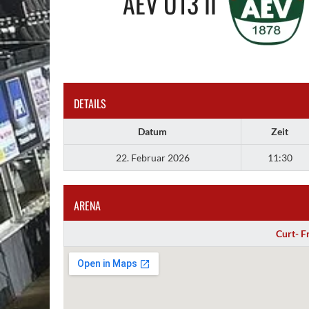
AEV U13 II
DETAILS
Datum
Zeit
22. Februar 2026
11:30
ARENA
Curt- F