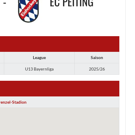
-
EC PEITING
League
Saison
U13 Bayernliga
2025/26
renzel-Stadion