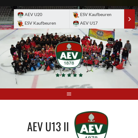
Skip
to
AEV U20
ESV Kaufbeuren
E
content
ESV Kaufbeuren
AEV U17
A
AEV U13 II