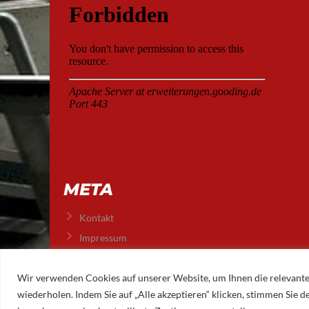
META
Kontakt
Impressum
Datenschutz
Wir verwenden Cookies auf unserer Website, um Ihnen die relevante
wiederholen. Indem Sie auf „Alle akzeptieren“ klicken, stimmen Sie
© 2026 AUGSBURGER EISLAUFVEREIN E.V.