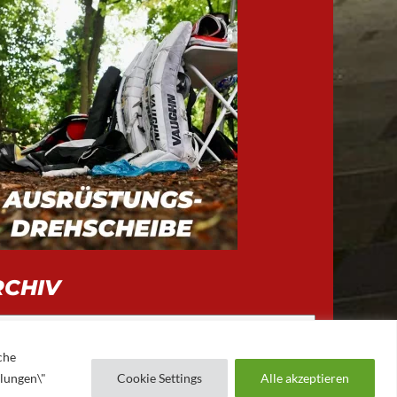
RCHIV
iv
che
llungen\"
Cookie Settings
Alle akzeptieren
AUGSBURGER EV