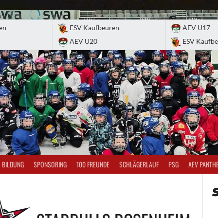
en
ESV Kaufbeuren
AEV U17
AEV U20
ESV Kaufbe
BILDUNG
SPONSORING
100 FREUNDE
SCHLÄGERLAUF
PSG
AEV PANTH