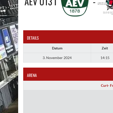
AEV U13 I
-
DETAILS
Datum
Zeit
3. November 2024
14:15
ARENA
Curt- F