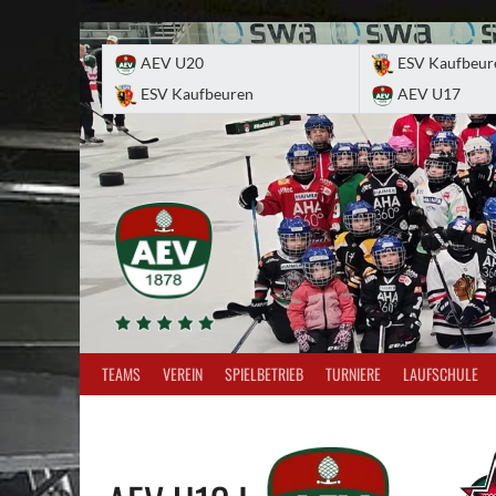
Skip
to
AEV U20
ESV Kaufbeur
content
ESV Kaufbeuren
AEV U17
TEAMS
VEREIN
SPIELBETRIEB
TURNIERE
LAUFSCHULE