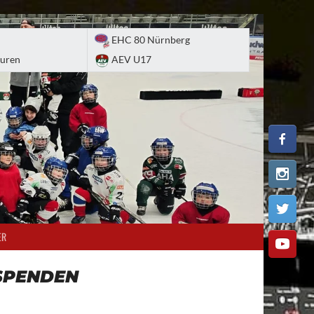
EHC 80 Nürnberg
uren
AEV U17
ER
SPENDEN