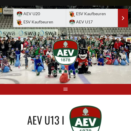
Skip
to
AEV U20
ESV Kaufbeuren
E
content
ESV Kaufbeuren
AEV U17
A
AEV U13 I