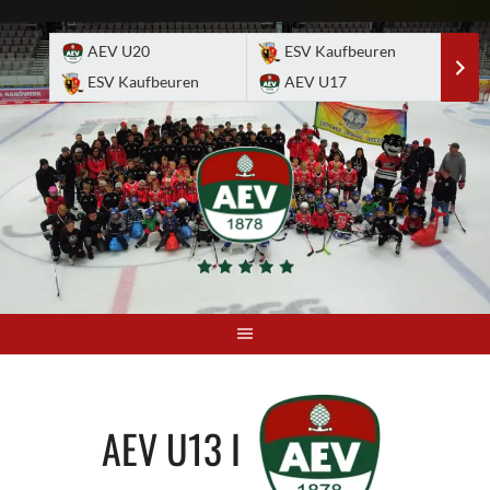
Skip
to
AEV U20
ESV Kaufbeuren
E
content
ESV Kaufbeuren
AEV U17
A
AEV U13 I