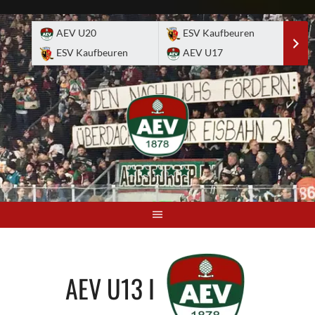
Skip
to
AEV U20
ESV Kaufbeuren
E
content
ESV Kaufbeuren
AEV U17
A
AEV U13 I