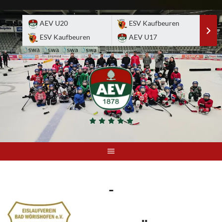
Skip
to
AEV U20
ESV Kaufbeuren
E
content
ESV Kaufbeuren
AEV U17
A
-