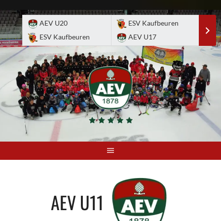
Skip
to
AEV U20
ESV Kaufbeuren
E
content
ESV Kaufbeuren
AEV U17
A
AEV U11