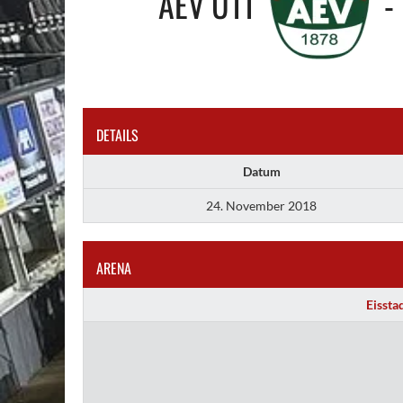
AEV U11
-
DETAILS
Datum
24. November 2018
ARENA
Eissta