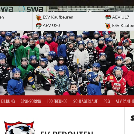
en
ESV Kaufbeuren
AEV U17
AEV U20
ESV Kaufbe
BILDUNG
SPONSORING
100 FREUNDE
SCHLÄGERLAUF
PSG
AEV PANTH