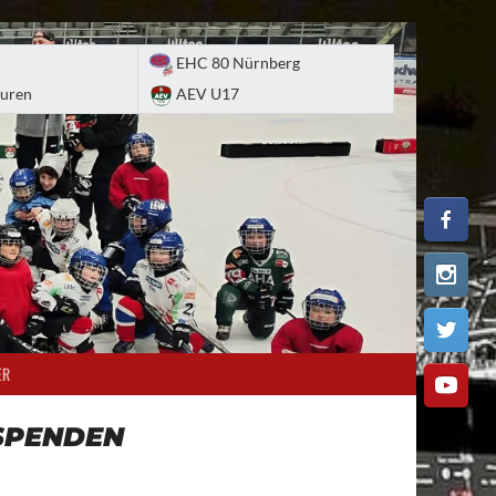
EHC 80 Nürnberg
uren
AEV U17
ER
SPENDEN