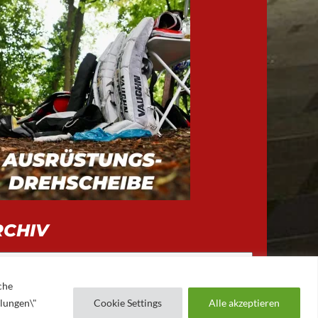
RCHIV
iv
che
llungen\"
Cookie Settings
Alle akzeptieren
AUGSBURGER EV