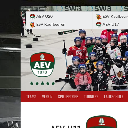
Skip
to
AEV U20
ESV Kaufbeur
content
ESV Kaufbeuren
AEV U17
TEAMS
VEREIN
SPIELBETRIEB
TURNIERE
LAUFSCHULE