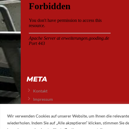
META
Kontakt
Impressum
Datenschutz
Wir verwenden Cookies auf unserer Website, um Ihnen die relevante
wiederholen. Indem Sie auf „Alle akzeptieren“ klicken, stimmen Sie
© 2026 AUGSBURGER EISLAUFVEREIN E.V.